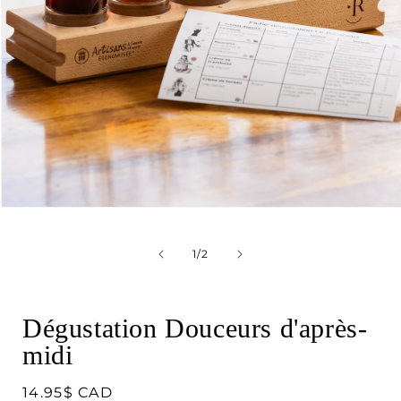
Ouvrir
le
média
de
1
1
/
2
dans
une
fenêtre
modale
Dégustation Douceurs d'après-
midi
Prix
14.95$ CAD