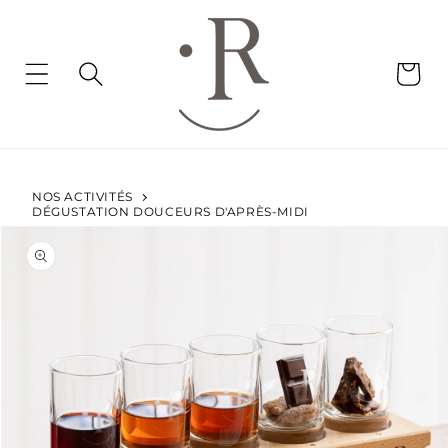
et
passer
au
contenu
Panier
NOS ACTIVITÉS
DÉGUSTATION DOUCEURS D'APRÈS-MIDI
Passer aux
informations
produits