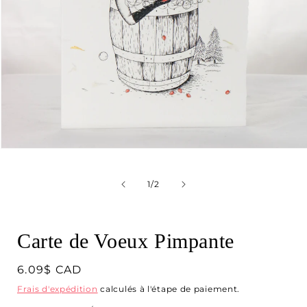
Ouvrir
le
média
de
1
1
/
2
dans
une
fenêtre
modale
Carte de Voeux Pimpante
Prix
6.09$ CAD
habituel
Frais d'expédition
calculés à l'étape de paiement.