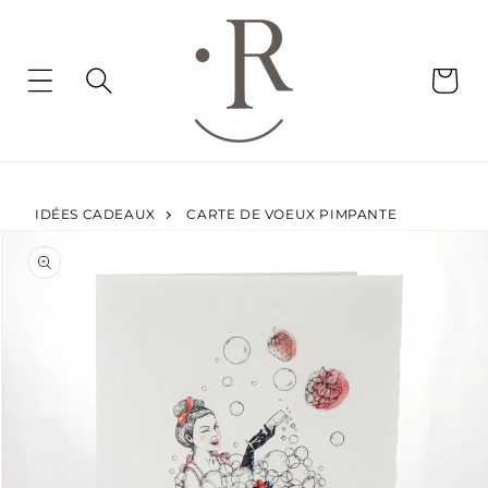
et
passer
au
contenu
Panier
IDÉES CADEAUX
CARTE DE VOEUX PIMPANTE
Passer aux
informations
produits