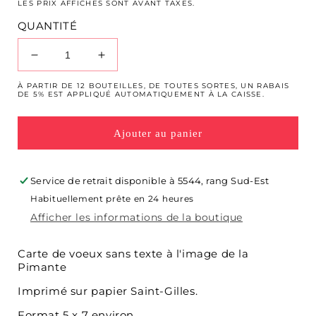
LES PRIX AFFICHÉS SONT AVANT TAXES.
QUANTITÉ
Réduire
Augmenter
la
la
À PARTIR DE 12 BOUTEILLES, DE TOUTES SORTES, UN RABAIS
quantité
quantité
DE 5% EST APPLIQUÉ AUTOMATIQUEMENT À LA CAISSE.
de
de
Carte
Carte
Ajouter au panier
de
de
Voeux
Voeux
Pimpante
Pimpante
Service de retrait disponible à
5544, rang Sud-Est
Habituellement prête en 24 heures
Afficher les informations de la boutique
Carte de voeux sans texte à l'image de la
Pimante
Imprimé sur papier Saint-Gilles.
Format 5 x 7 environ